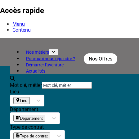
Accès rapide
Menu
Contenu
Nos métiers
Nos Offres
Pourquoi nous rejoindre ?
Démarrer l'aventure
Actualités
Mot clé, métier
Lieu
Lieu
Département
Département
Type de contrat
Type de contrat