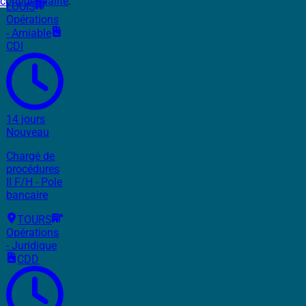
confidentialité
.
LOUIS
Opérations
- Amiable
CDI
14 jours
Nouveau
Chargé de
procédures
II F/H - Pole
bancaire
TOURS
Opérations
- Juridique
CDD