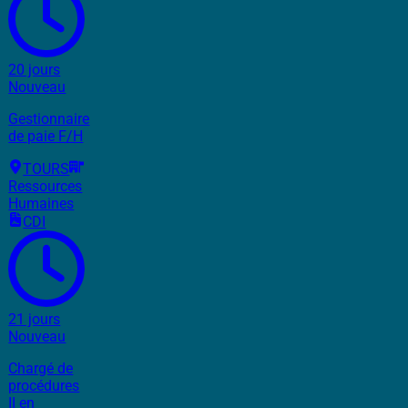
20 jours
Nouveau
Gestionnaire
de paie F/H
TOURS
Ressources
Humaines
CDI
21 jours
Nouveau
Chargé de
procédures
II en