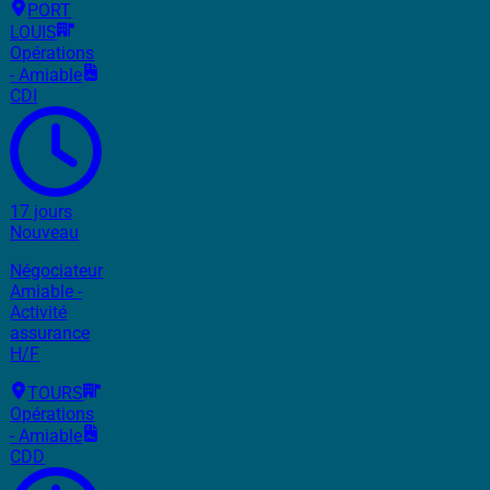
PORT
LOUIS
Opérations
- Amiable
CDI
17 jours
Nouveau
Négociateur
Amiable -
Activité
assurance
H/F
TOURS
Opérations
- Amiable
CDD