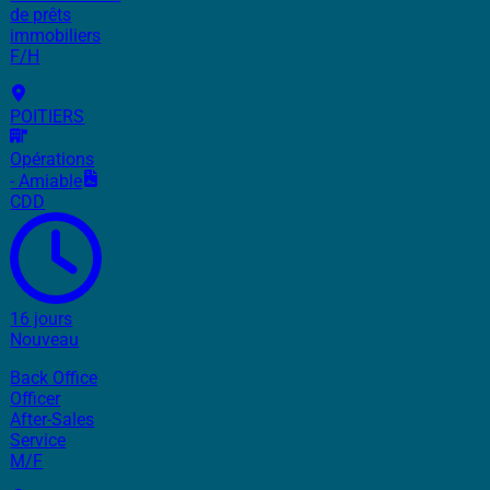
de prêts
immobiliers
F/H
POITIERS
Opérations
- Amiable
CDD
16 jours
Nouveau
Back Office
Officer
After-Sales
Service
M/F