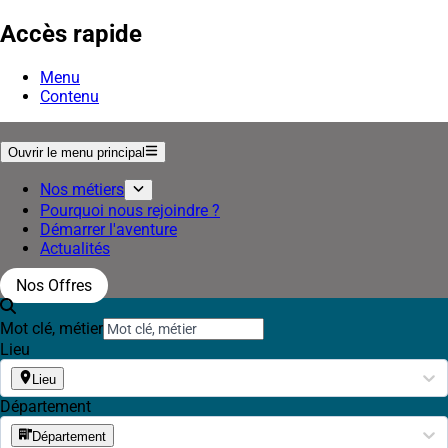
Accès rapide
Menu
Contenu
Ouvrir le menu principal
Nos métiers
Pourquoi nous rejoindre ?
Démarrer l'aventure
Actualités
Nos Offres
Mot clé, métier
Lieu
Lieu
Département
Département