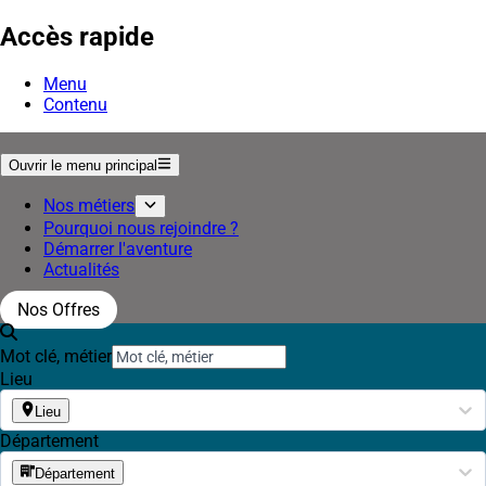
Accès rapide
Menu
Contenu
Ouvrir le menu principal
Nos métiers
Pourquoi nous rejoindre ?
Démarrer l'aventure
Actualités
Nos Offres
Mot clé, métier
Lieu
Lieu
Département
Département