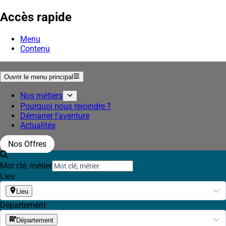
Accès rapide
Menu
Contenu
Ouvrir le menu principal
Nos métiers
Pourquoi nous rejoindre ?
Démarrer l'aventure
Actualités
Nos Offres
Mot clé, métier
Lieu
Lieu
Département
Département