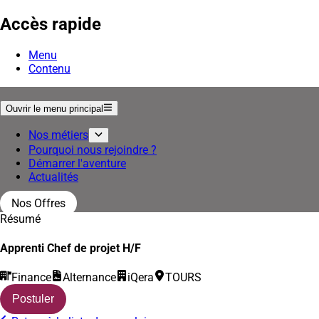
Accès rapide
Menu
Contenu
Ouvrir le menu principal
Nos métiers
Pourquoi nous rejoindre ?
Démarrer l'aventure
Actualités
Nos Offres
Résumé
Apprenti Chef de projet H/F
Finance
Alternance
iQera
TOURS
Postuler