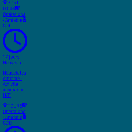
PORT
LOUIS
Opérations
- Amiable
CDI
17 jours
Nouveau
Négociateur
Amiable -
Activité
assurance
H/F
TOURS
Opérations
- Amiable
CDD