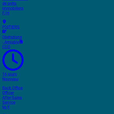
de prêts
immobiliers
F/H
POITIERS
Opérations
- Amiable
CDD
16 jours
Nouveau
Back Office
Officer
After-Sales
Service
M/F