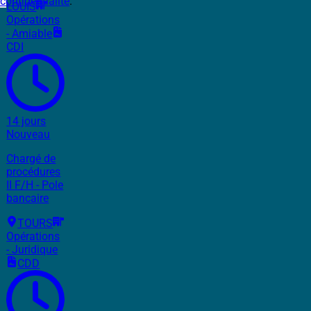
confidentialité
.
LOUIS
Opérations
- Amiable
CDI
14 jours
Nouveau
Chargé de
procédures
II F/H - Pole
bancaire
TOURS
Opérations
- Juridique
CDD