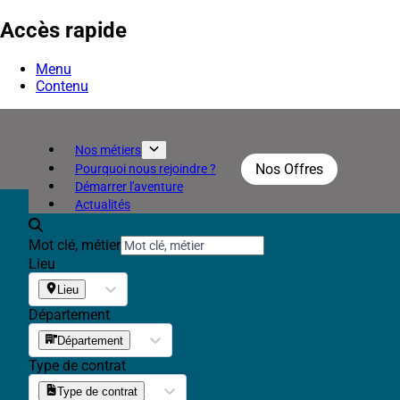
Accès rapide
Menu
Contenu
Nos métiers
Nos Offres
Pourquoi nous rejoindre ?
Démarrer l'aventure
Actualités
Mot clé, métier
Lieu
Lieu
Département
Département
Type de contrat
Type de contrat