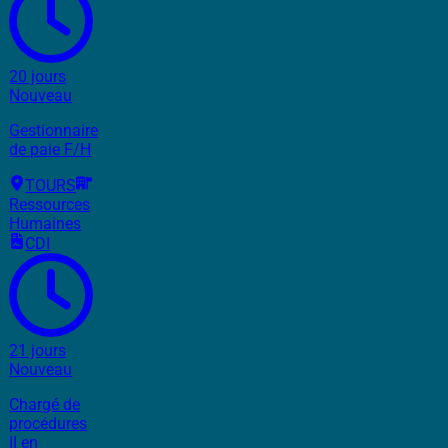
20 jours
Nouveau
Gestionnaire
de paie F/H
TOURS
Ressources
Humaines
CDI
21 jours
Nouveau
Chargé de
procédures
II en