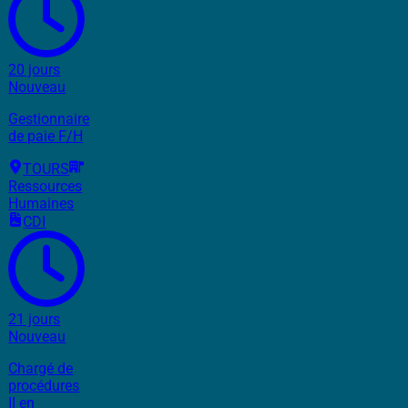
20 jours
Nouveau
Gestionnaire
de paie F/H
TOURS
Ressources
Humaines
CDI
21 jours
Nouveau
Chargé de
procédures
II en