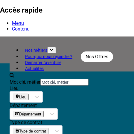
Accès rapide
Menu
Contenu
Nos métiers
Nos Offres
Pourquoi nous rejoindre ?
Démarrer l'aventure
Actualités
Mot clé, métier
Lieu
Lieu
Département
Département
Type de contrat
Type de contrat