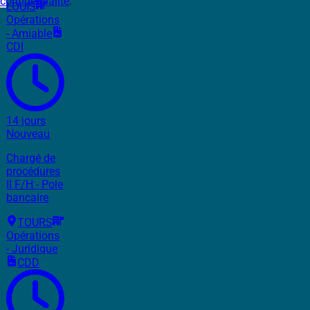
confidentialité
.
LOUIS
Opérations
- Amiable
CDI
14 jours
Nouveau
Chargé de
procédures
II F/H - Pole
bancaire
TOURS
Opérations
- Juridique
CDD