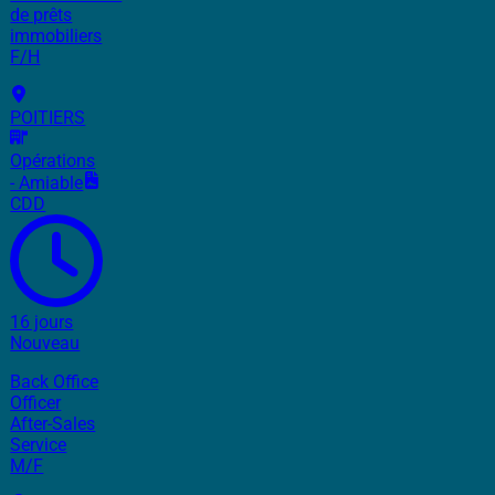
de prêts
immobiliers
F/H
POITIERS
Opérations
- Amiable
CDD
16 jours
Nouveau
Back Office
Officer
After-Sales
Service
M/F