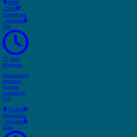
PORT
LOUIS
Opérations
- Amiable
CDI
17 jours
Nouveau
Négociateur
Amiable -
Activité
assurance
H/F
TOURS
Opérations
- Amiable
CDD